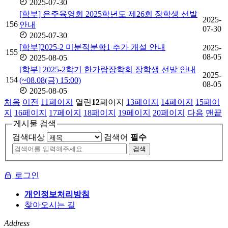
2025-07-30
[학부] 은주육영회 2025학년도 제26회 장학생 선발
2025-
156
안내
07-30
2025-07-30
[학부]2025-2 미분적분학1 추가 개설 안내
2025-
155
08-05
2025-08-05
[학부] 2025-2학기 한가람장학회 장학생 선발 안내
2025-
154
(~08.08(금) 15:00)
08-05
2025-08-05
처음
이전
11
페이지
열린
12
페이지
13
페이지
14
페이지
15
페이
지
16
페이지
17
페이지
18
페이지
19
페이지
20
페이지
다음
맨끝
게시물 검색
검색대상
검색어
필수
검색
로그인
개인정보처리방침
찾아오시는 길
Address