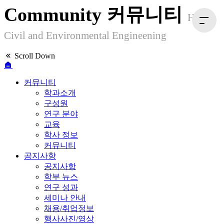
Community
커뮤니티
HYU
Civil and Environmental Engineening
Scroll Down
커뮤니티
학과소개
구성원
연구 분야
교육
학사 정보
커뮤니티
공지사항
공지사항
학부 뉴스
연구 성과
세미나 안내
채용/취업정보
행사사진/영상