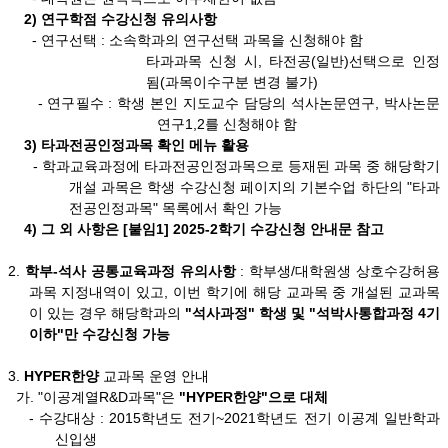
2) 연구학점 수강신청 유의사항
- 연구선택 :
소속학과의 연구선택 과목
을 신청해야 함
타과과목 신청 시, 타전공(일반)선택으로 인정
됨(과목이수구분 변경 불가)
- 연구필수 :
학생 본인 지도교수 담당
의 석사논문연구, 박사논문
연구1,2를 신청해야 함
3) 타과전공인정과목 확인 메뉴 활용
- 학과교육과정에 타과전공인정과목으로 등재된 과목 중 해당학기
개설 과목은 학생 수강신청 페이지의 기본수업 하단의 "타과
전공인정과목" 목록에서 확인 가능
4) 그 외 사항은 [붙임1] 2025-2학기 수강신청 안내문 참고
2.
학부-석사 공통교육과정 유의사항
: 학부생/대학원생 상호수강허용
과목 지정내역이 있고, 이번 학기에 해당 교과목 중 개설된 교과목
이 있는 경우 해당학과의
"석사과정" 학생 및 "석박사통합과정 4기
이하"만 수강신청 가능
3.
HYPER한양
교과목 운영 안내
가. "이공계열R&D과목"은
"HYPER한양"으로 대체
- 수강대상 : 2015학년도 전기~2021학년도 전기 이공계 일반학과
신입생