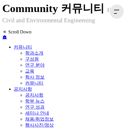
Community
커뮤니티
HYU
Civil and Environmental Engineening
Scroll Down
커뮤니티
학과소개
구성원
연구 분야
교육
학사 정보
커뮤니티
공지사항
공지사항
학부 뉴스
연구 성과
세미나 안내
채용/취업정보
행사사진/영상