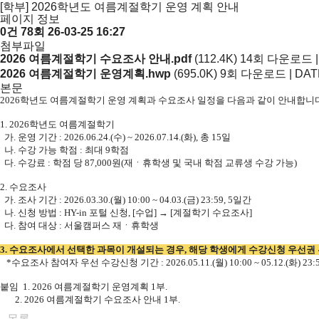
[학부] 2026학년도 여름계절학기 운영 계획 안내
페이지 정보
0건
78회
26-03-25 16:27
첨부파일
2026 여름계절학기 수요조사 안내.pdf
(112.4K)
14회 다운로드 | D
2026 여름계절학기 운영계획.hwp
(695.0K)
9회 다운로드 | DATE :
본문
2026학년도 여름계절학기 운영 계획과 수요조사 일정을 다음과 같이 안내합니다
1. 2026학년도 여름계절학기
가. 운영 기간 : 2026.06.24.(수) ~ 2026.07.14.(화), 총 15일
나. 수강 가능 학점 : 최대 9학점
다. 수강료 : 학점 당 87,000원(재ㆍ휴학생 및 국내 학점 교류생 수강 가능)
2. 수요조사
가. 조사 기간 : 2026.03.30.(월) 10:00 ~ 04.03.(금) 23:59, 5일간
나. 신청 방법 : HY-in 포털 신청, [수업] → [계절학기 수요조사]
다. 참여 대상 : 서울캠퍼스 재ㆍ휴학생
3. 수요조사에서 선택한 과목이 개설되는 경우, 해당 학생에게 수강신청 우선권
*수요조사 참여자 우선 수강신청 기간 : 2026.05.11.(월) 10:00 ~ 05.12.(화) 23:
붙임 1. 2026 여름계절학기 운영계획 1부.
2. 2026 여름계절학기 수요조사 안내 1부.
목록