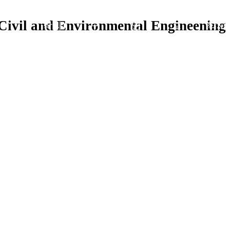
ivil and Environmental Engineening
학과
구
연
교
학사
소개
성
구
육
정보
학과 소개
명예 및 퇴임교수
환경과 에너지
대학원
입학정보
학과 뉴스
행사사진/영상
교육목표
일정
교육과정
원
분
졸업요건
야