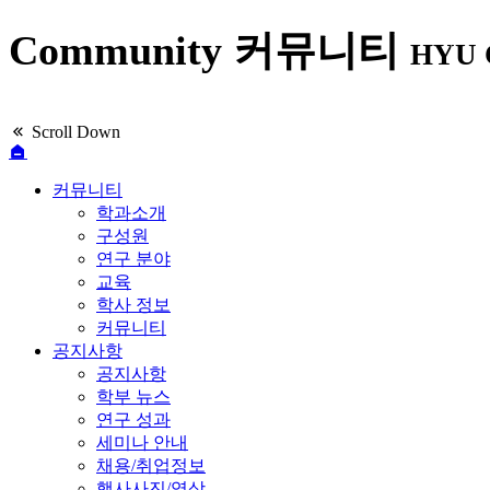
Community
커뮤니티
HYU C
Scroll Down
학과장 인사말
전임교수
사회인프라
학과
학사일정
공지사항
학과 소개
구성원
연구분야
교육
학사정보
커뮤니티
커뮤니티
학과소개
찾아오시는 길
채용/취업정보
Department Introduction
People
Research Areas
Education
Academic Affairs
Community
교육목표
학과 학사일정
구성원
교육과정
대학원 학사
연구 분야
학과 동아리
교육
이수체계도
학사 정보
졸업요건
커뮤니티
공지사항
공지사항
학부 뉴스
연구 성과
세미나 안내
채용/취업정보
행사사진/영상