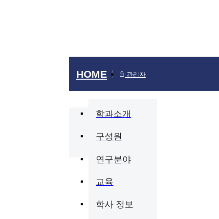
커
KOR
뮤
HOME
관리자
비전
디지털인프라
장학정보
연구 성과
연혁
세미나 안
자료실
학과연구생
학과소개
니
구성원
연구분야
티
교육
학사 정보