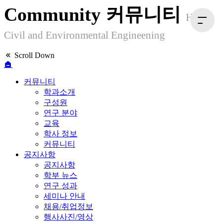
Community
커뮤니티
HYU
Civil and Environmental Engineening
Scroll Down
커뮤니티
학과소개
구성원
연구 분야
교육
학사 정보
커뮤니티
공지사항
공지사항
학부 뉴스
연구 성과
세미나 안내
채용/취업정보
행사사진/영상