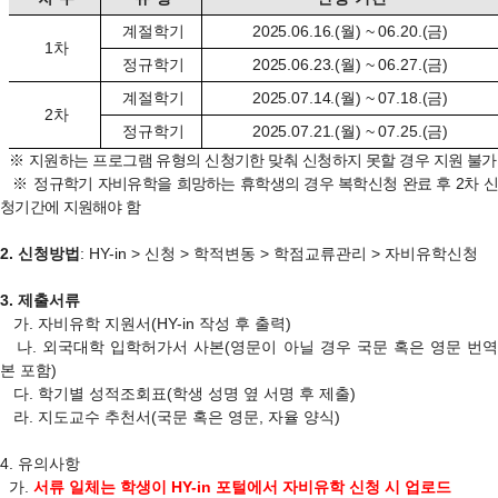
계절학기
2025.06.16.(월) ~ 06.20.(금)
1차
정규학기
2025.06.23.(월) ~ 06.27.(금)
계절학기
2025.07.14.(월) ~ 07.18.(금)
2차
정규학기
2025.07.21.(월) ~ 07.25.(금)
※
지원하는 프로그램 유형의 신청기한 맞춰 신청하지 못할 경우 지원 불가
※
정규학기 자비유학을 희망하는 휴학생의 경우 복학신청 완료 후 2차 
청기간에 지원해야 함
2. 신청방법
: HY-in > 신청 > 학적변동 > 학점교류관리 > 자비유학신청
3. 제출서류
가. 자비유학 지원서(HY-in 작성 후 출력)
나. 외국대학 입학허가서 사본(영문이 아닐 경우 국문 혹은 영문 번역
본 포함)
다. 학기별 성적조회표(학생 성명 옆 서명 후 제출)
라. 지도교수 추천서(국문 혹은 영문, 자율 양식)
4. 유의사항
가.
서류 일체는 학생이
HY-in 포털
에서 자비유학 신청 시
업로드