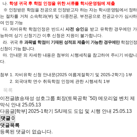
나.
학생 귀국 후 학점 인정을 위한 서류를
학사운영팀
에 제출
※ 인정받은 학점을 전공으로 인정받고자 하는 자는 학사운영팀에서 정하
는 절차를 거쳐 소속학과(부) 및 다중전공, 부전공으로 전공교수가 심사하
여 인정 가능
다. 자비유학 학점인정은 반드시
사전 승인
을 받고 유학한 경우에만 
능하며 상기
신청기간 이후 신청은 지원이 불가합니다.
라.
귀국 후
과목별 학점이 기재된 성적표 제출이 가능한 경우에만
학점인
신청이 가능 합니다
.
마. 안내문 외 자세한 내용은 첨부의 시행세칙을 참고하여 주시기 바랍니
다.
첨부 1. 자비유학 신청 안내문(2025 여름계절학기 및 2025-2학기) 1부
2. 외국대학 연수 취득학점 인정에 관한 시행세칙 1부
목록
이전글
故송재성 성호그룹 회장(토목공학 `50) 메모리얼 벤치 제
막식 안내
25.05.13
다음글
[학부] 2025-1학기 S/U제도 도입 및 시행 안내
25.05.13
댓글
0
댓글목록
등록된 댓글이 없습니다.