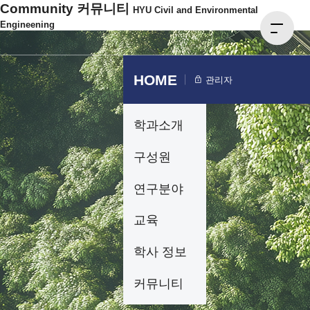
Community
커뮤니티
HYU Civil and Environmental
Engineening
HOME
관리자
학과소개
구성원
연구분야
교육
학사 정보
커뮤니티