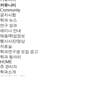
커뮤니티
Community
공지사항
학과 뉴스
연구 성과
세미나 안내
채용/취업정보
행사사진/영상
자료실
학과연구생 모집 공고
학과 동아리
HOME
관리자
학과소개
학과장 인사말
학과 소개
비전
연혁
찾아오시는 길
구성원
연구분야