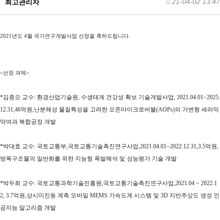
21-04-02 13:47
최고관리자
2021년도 4월 국가연구개발사업 선정을 축하드립니다.
<선정 과제>
*김종오 교수: 환경산업기술원, 수생태계 건강성 확보 기술개발사업, 2021.04.01~2025.
12.31,
46억원,난분해성 물질특성을 고려한 오존마이크로버블(AOPs)의 가변형 세라믹
막여과 복합공정 개발
*박대효 교수: 국토교통부,
국토교통기술촉진연구사업,2021.04.01~2022.12.31,3.5억원,
방폭구조물의 일반화를 위한 지능형 폭발해석 및 성능평가 기술 개발
*박두희 교수: 국토교통과학기술진흥원,국토교통기술촉진연구사업,2021.04 ~ 2022.1
2, 3.7억원,상시미진동 계측 모바일 MEMS 가속도계 시스템 및 3D 지반주상도 생성 인
공지능 알고리즘 개발