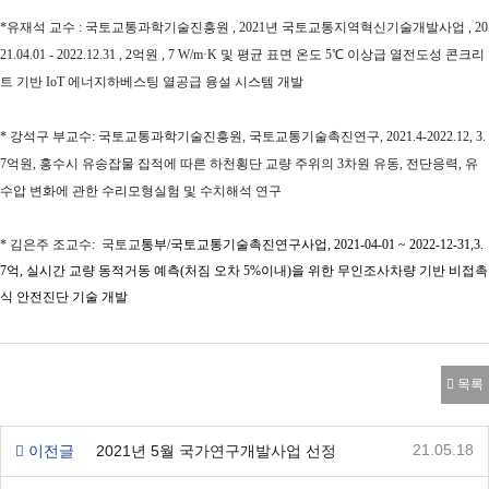
*
유재석 교수 : 국토교통과학기술진흥원 , 2021년 국토교통지역혁신기술개발사업 , 20
21.04.01 - 2022.12.31 , 2억원 , 7 W/m
·
K 및 평균 표면 온도 5
℃ 이상급 열전도성 콘크리
트 기반 IoT 에너지하베스팅 열공급 융설 시스템 개발
* 강석구 부교수: 국토교통과학기술진흥원, 국토교통기술촉진연구, 2021.4-2022.12, 3.
7억원, 홍수시 유송잡물 집적에 따른 하천횡단 교량 주위의 3차원 유동, 전단응력, 유
수압 변화에 관한 수리모형실험 및 수치해석 연구
* 김은주 조교수: 국
토교
통부/
국토교통기술촉진연구사업,
2021-04-01 ~ 2022-12-31,
3.
7억,
실시간 교량 동적거동 예측(처짐 오차 5%이내)을 위한 무인조사차량 기반 비접촉
식 안전진단 기술 개발
목록
21.05.18
이전글
2021년 5월 국가연구개발사업 선정